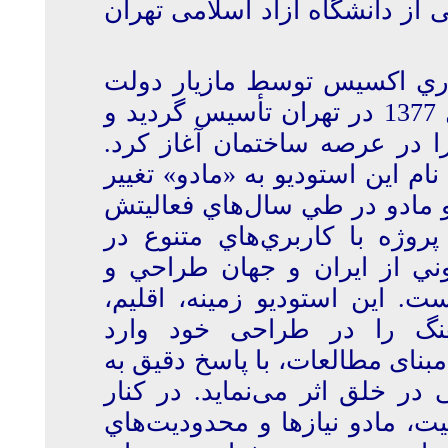
از دانشگاه آزاد اسلامی تهران
اري اکسیس توسط مازيار دولت
آبادي در سال 1377 در تهران تأسيس گرديد و
ا در عرصه ساختمان آغاز کرد.
در سال 1396 نام اين استوديو به «مادو» تغيير
و مادو در طي سال‌هاي فعاليتش
يش از 300 پروژه با کاربري‌هاي متنوع در
ني از ايران و جهان طراحي و
ت. این استودیو زمینه، اقلیم،
هنگ را در طراحی خود وارد
 مبنای مطالعات، با پاسخ دقیق به
در خلق اثر می‌نماید. در کنار
ت، مادو نيازها و محدوديت‌هاي