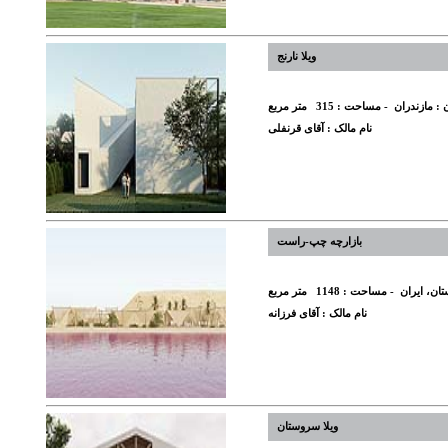
ویلا نارنج
 :
مازندران
- مساحت :
315
متر مربع
نام مالک :
آقای قرنفلی
بازارچه چپ-راست
ان، ایران
- مساحت :
1148
متر مربع
نام مالک :
آقای فرزانه
ویلا سروستان