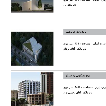
نام مالک :
-
پروژه تجاری نوشهر
ندران،ایران
- مساحت :
738
متر مربع
نام مالک :
آقای پرهام
برج مسکونی تپه سرباز
ران، ایران
- مساحت :
5400
متر مربع
نام مالک :
آقای رحیمی نژاد