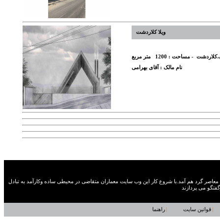
ویلا کلاردشت
ن،کلاردشت
- مساحت :
1200
متر مربع
نام مالک :
آقای بهرامی
 معماران ایرانی معاصر گرد هم آمد.با شروع کار این وب سایت معماران متقاضی در محیطی ساده وکارآمد به تبادل
فتگو می پردازند
|
قوانین سایت
|
راهنما