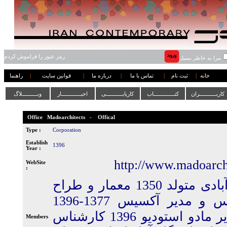
رمز عبور را فراموش کردم
مرا به خاطر بسپار
خانه
|
ثبت نام
|
تماس با ما
|
درباره ما
|
قوانین سایت
|
راهنما
کاربـــــــــــران
کتــــــــــــــاب
کاریابـــــــــــی
اخبـــــــــــــار
وبــــــــــلاگ
Office
Madoarchitects
-
Offical
Type :
Corporation
Establish
1396
Year :
http://www.madoarch
WebSite
:
مازیار دولت آبادی متولد 1350 معمار و طراح
صنعتی مؤسس و مدیر آکسیس 1377-1396
مؤسس و مدیر مادو استودیو 1396 کارشناس
Members