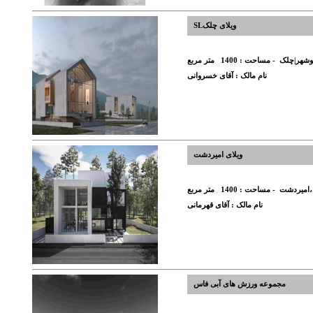
ویلای چلکSL
نوشهر|چلک
- مساحت :
1400
متر مربع
نام مالک :
آقای خسروانی
ویلای امیردشت
،امیردشت
- مساحت :
1400
متر مربع
نام مالک :
آقای قهرمانی
مجموعه ورزش های آبی فاس