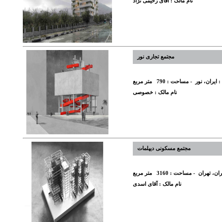
نام مالک :
آقای رحیمی نژاد
مجتمع تجاری نور
:
ایران، نور
- مساحت :
790
متر مربع
نام مالک :
خصوصی
مجتمع مسکونی دیپلمات
ران، تهران
- مساحت :
3160
متر مربع
نام مالک :
آقای اسدی