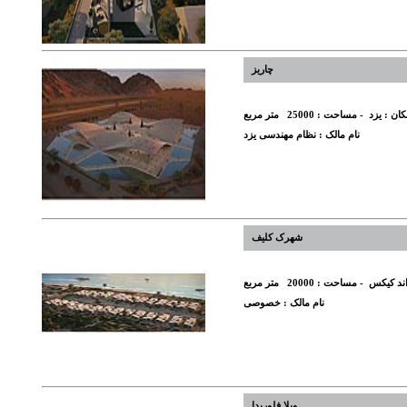
چاریز
کان :
یزد
- مساحت :
25000
متر مربع
نام مالک :
نظام مهندسی یزد
شهرک کلیف
ند کیکس
- مساحت :
20000
متر مربع
نام مالک :
خصوصی
ویلا فلوریدا