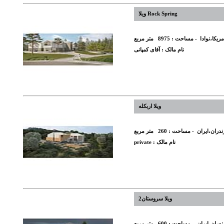
Rock Spring ویلا
مریکا،نوادا
- مساحت :
8975
متر مربع
نام مالک :
آقای کمپانی
ویلا اربکله
ندران،ایران
- مساحت :
260
متر مربع
نام مالک :
private
ویلا سروستان2
ندران،ایران
- مساحت :
600
متر مربع