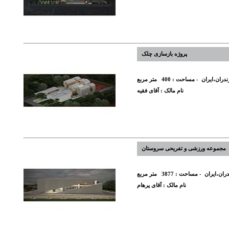
پروژه بازسازی چلک
ندران،ایران
- مساحت :
400
متر مربع
نام مالک :
آقای فقیه
مجموعه ورزشی و تفریحی سروستان
دران،ایران
- مساحت :
3877
متر مربع
نام مالک :
آقای پرهام