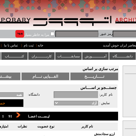
رمز عبور :
مرا به خاطر بسپار
 معاصر ایران خوش آمدید
خانه
|
ثبت نام
|
تماس با ما
|
دانشــــــــــگاه
آمـــــــــــــوزش
مسابقـــــــــــات
کاربـــــــــــران
کتــــــــــــــاب
مرتب سازی بر اساس
جستـــجو بر اســــاس
نام کاربر:
دانشگاه:
نمایش :
لیـســـت اعضــا
91
1
نام کاربر
نوع عضویت
نظرات
امتیازه
ارزو سجادمنش