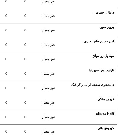
غير معمار
0
0
دانیال رحیم پور
غير معمار
0
0
پرویز معین
غير معمار
0
0
امیرحسین حاج ناصری
غير معمار
0
0
میکائیل رواسیان
غير معمار
0
0
نازنین زهرا سپهرنیا
غير معمار
0
0
دانشجوی صفحه آرایی و گرافیک
غير معمار
0
0
فرزین ملکی
غير معمار
0
0
alireza latifi
غير معمار
0
0
کوروش بالی
غير معمار
0
0