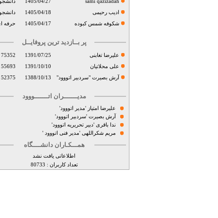
sami qazizadah
1405/04/27
دانشجو
ادیب رحیمی
1405/04/18
دانشجو
شکوفه شمس کبوده
1405/04/17
حرفه ا
پر بــازدید ترین پروفایــل
علیرضا تغابنی
1391/07/25
75352
علی محلاتیان
1391/10/10
55693
آرش بصیرت "سردبیر اتووود"
1388/10/13
52375
مدیـــــــران اتـــــــووود
علیرضا امتیاز 'مدیر اتووود'
آرش بصیرت 'سردبیر اتووود'
ندا باقری 'دبیر تحریریه اتووود'
مریم شکراللهی 'مدیر فنی اتووود '
همـــکـاران دانشــــگاه
اطلاعاتی یافت نشد
تعداد کاربران :
80733