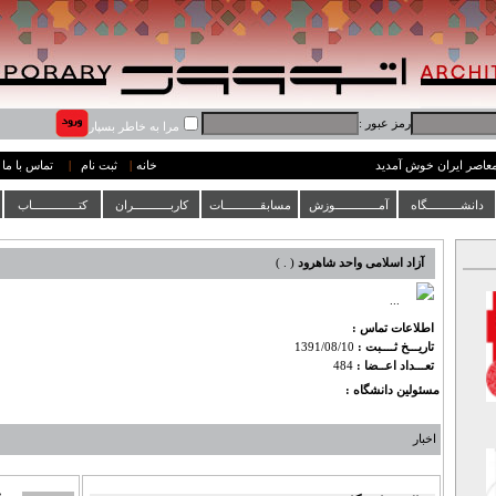
رمز عبور :
مرا به خاطر بسپار
 معاصر ایران خوش آمدید
خانه
|
ثبت نام
|
تماس با ما
دانشــــــــــگاه
آمـــــــــــــوزش
مسابقـــــــــــات
کاربـــــــــــران
کتــــــــــــــاب
آزاد اسلامی واحد شاهرود
(
.
)
...
اطلاعات تماس :
تاریـــخ ثــــبت :
1391/08/10
تعـــداد اعــضا :
484
مسئولین دانشگاه :
اخبار