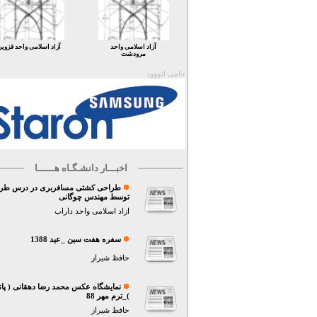
آزاد اسلامی واحد
آزاد اسلامی واحد قزوین
مرودشت
حامی اتووود
اخبـــار دانشـگـاه هــــــا
توسط مهندس چوگانی
ازاد اسلامی واحد داراب
سفره هفت سین _عید 1388
حافظ شیراز
نمایشگاه عکس محمد رضا دهقانی ( پان
)_ترم مهر 88
حافظ شیراز