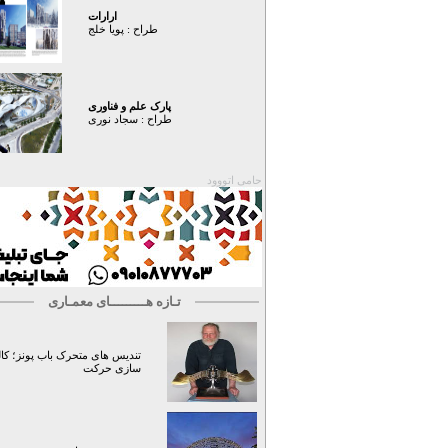
ارارات
طراح :
پویا خلج
پارک علم و فناوری
طراح :
سجاد نوری
حامی اتووود
تـازه هـــــــــای معمـاری
تندیس های متحرک باب پونز؛ کال
سازی حرکت