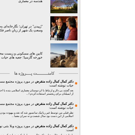
هندسه در معماری
"زَپیدن" در تهران؛ نگارخانه‌ای به
وسعتِ یک شهر از زبانِ ناصر فك
کابین های مسکونی و زیست مح
خورخه گارسیا؛ جعبه های حیات
کامنـــــــــت پــــروژه ها
دکتر کمال کمال زاده منقرض
در مورد پروژه
مجتمع مس
حیات
نوشته است:
بعد گفتند بی دلار و ارتباط با ان دوستان معماری اسلامی بنده با اج
از ایمیلتان برای ریجستر استفاده کردم ا ...
دکتر کمال کمال زاده منقرض
در مورد پروژه
مجتمع مس
حیات
نوشته است:
نظر قبلی من توسط غیر رباتیک سانسور شد که نقد و بیهوده بودن
اسلامی از این دست بود سال شصت و نه سران معما ...
دکتر کمال کمال زاده منقرض
در مورد پروژه
ویلا بتنی
نو
است: