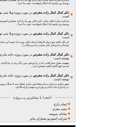
پایداری سازه عالیه جناب دکتر عالی پور ما راه کرد معماری کمونی
روسیه رو نرفتیم اما اینکار اونهاست خوب ما شرا ...
دکتر کمال کمال زاده منقرض
در مورد پروژه
ویلا بتنی
نو
است:
پایداری سازه عالیه جناب دکتر عالی پور ما راه کرد معماری کمونی
روسیه رو نرفتیم اما اینکار اونهاست خوب ما شرا ...
دکتر کمال کمال زاده منقرض
در مورد پروژه
ویلا بتنی
نو
است:
این کار عالیه چون مثل کارهای استاد عالی پوره اما ببینید این سای
دوستان رادیو هنر دکتر منشی زاده و زنگنه را ...
دکتر کمال کمال زاده منقرض
در مورد پروژه
خانه مادری
نوشته است:
بفهمند بقول شما اقایی که در رادیو هنر بمن زنگ زدی در چه گندی بد
امدیم انهم گناوه گناوه معماری دارد ...
دکتر کمال کمال زاده منقرض
در مورد پروژه
خانه مادری
نوشته است:
شهر سازی مزخرف دیبا و مقلدانش سازه خشک سه تا سنگ بیرون 
بی پایداری شد ابادان و تهران و اینهمه زلزله اقا ای ...
اعضـا با بیشترین پـــروژه
ایمان زارع
مجید معزی
سامان نیرومند
شرکت استودیو معماران مادو