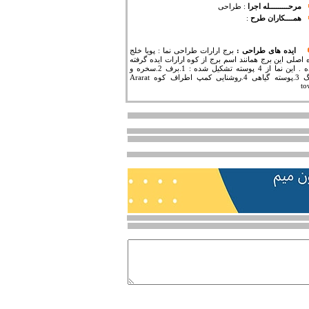
مرحـــــــــله اجرا
:
طراحی
همــــکاران طرح
:
ایده های طراحی :
برج ارارات طراحی نما : پویا خلج
ه اصلی این برج همانند اسم برج از کوه ارارات ایده گرفته
شده . این نما از 4 پوسته تشکیل شده : 1.برف 2.سخره و
سنگ 3.پوسته گیاهی 4.روشنایی کمپ اطراف کوه Ararat
to