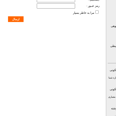
رمز عبـور :
مرا به خاطر بسپار
وهی
یطی
کونی
ازه شما
کونی
 معماری
شته