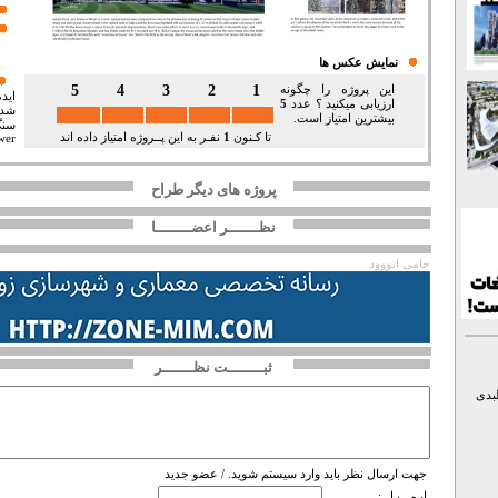
نمایش عکس ها
5
4
3
2
1
این پروژه را چگونه
اید
ارزیابی میکنید ؟ عدد
5
بیشترین امتیاز است.
تا کـنون
1
نفـر به این پــروژه امتیاز داده اند
wer
پروژه های دیگر طراح
نظـــــــر اعضــــــــا
حامی اتووود
ثبــــــــت نظـــــــر
بدی
جهت ارسال نظر باید وارد سیستم شوید. /
عضو جدید
ایـمـــیـل :