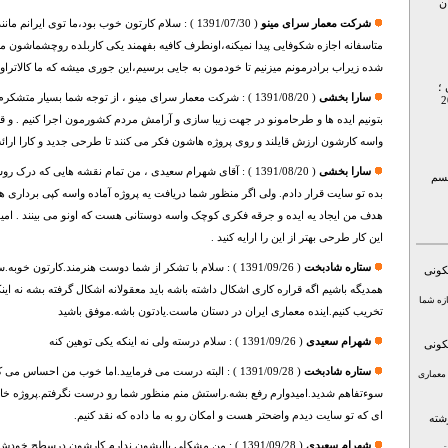
ن
شرکت معمار سرای مینو
(
1391/07/30
) :
سلام کارتون خوب بود،ما توی ایرانم مانند ک
متاسفانه اجازه شکوفایی پیدا نمیکنه،اونطرف کافیه بفهمند یکی کاربلده روچشماشون 
شده زیراب برادرمونم میزنیم تا خودمون به جایی برسیم،این جوری میشه که ما کالاتراوا ن
 ؛
سارا بخشی
(
1391/08/20
) :
شرکت معمار سرای مینو ، از توجه شما بسیار متشکرم .
بتونیم ایده ها و طرحامونو در جهت زیبا سازی و آرامش مردم کشورمون اجرا کنیم . و ق
واسه کارشون ارزش قایلند و روی پروژه هاشون فکر می کنند تا طرحی جدید و کارا ارائه 
سارا بخشی
(
1391/08/20
) :
آقای شهرام سعیدی ، من تمام نقشه هایی که درک روش
الیسم
بده تو سایت قرار دادم. ولی اگر منظور شما دریافت یه پروژه آماده واسه کپی برداری
هدف من ایجاد یه ایده و جرقه فکری کوچک واسه دوستانی هست که اونو می بینند . امیدو
این کار طرحی بهتر از این را ارایه کنید .
ستاره شادبخت
(
1391/09/26
) :
سلام با تشکر از شما دوست هنرمند.کارتون خوبه.ساد
کونی
همدیگه باشیم اگه قراره کاری اشکال داشته باشه باید معقولانه اشکال گرفته بشه نه ای
ازه شما
تخریب کنیم.اینده معماری ایران در دستان ماست.یادتون باشه.موفق باشید
شهرام سعیدی
(
1391/09/26
) :
سلام درسته ولی نه اینکه یکی توهین کنه
کونی
ستاره شادبخت
(
1391/09/28
) :
البته درست می فرمایید.اما خوب من احساس می کن
 معماری
سوءتفاهم شدید.امیدوارم رفع بشه.راستش منم منظور شما رو درست نگرفتم.پروژه خان
ای که تو سایت دیدم واضحتر هست و امکان رو به ما داده که نقد کنیم.
شته
شهرام سعیدی
(
1391/09/28
) :
من مشکلی باایشون ندارم کارشون درسطح خودش 