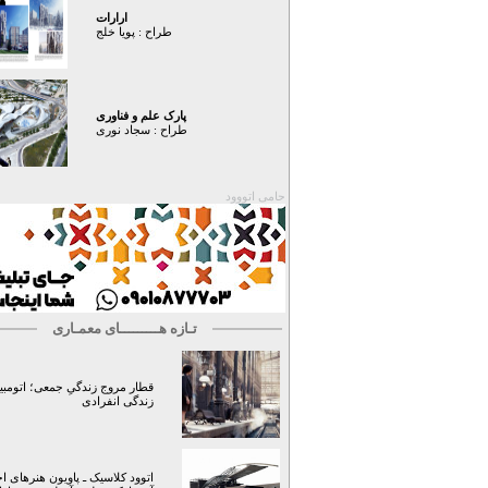
ارارات
طراح :
پویا خلج
پارک علم و فناوری
طراح :
سجاد نوری
حامی اتووود
تـازه هـــــــــای معمـاری
قطار مروج زندگیِ جمعی؛ اتومبیل 
زندگی انفرادی
اتوود کلاسیک ـ پاویون هنرهای ا