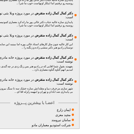
پایداری سازه عالیه جناب دکتر عالی پور ما راه کرد معماری کمونی
روسیه رو نرفتیم اما اینکار اونهاست خوب ما شرا ...
دکتر کمال کمال زاده منقرض
در مورد پروژه
ویلا بتنی
نو
است:
پایداری سازه عالیه جناب دکتر عالی پور ما راه کرد معماری کمونی
روسیه رو نرفتیم اما اینکار اونهاست خوب ما شرا ...
دکتر کمال کمال زاده منقرض
در مورد پروژه
ویلا بتنی
نو
است:
این کار عالیه چون مثل کارهای استاد عالی پوره اما ببینید این سای
دوستان رادیو هنر دکتر منشی زاده و زنگنه را ...
دکتر کمال کمال زاده منقرض
در مورد پروژه
خانه مادری
نوشته است:
بفهمند بقول شما اقایی که در رادیو هنر بمن زنگ زدی در چه گندی بد
امدیم انهم گناوه گناوه معماری دارد ...
دکتر کمال کمال زاده منقرض
در مورد پروژه
خانه مادری
نوشته است:
شهر سازی مزخرف دیبا و مقلدانش سازه خشک سه تا سنگ بیرون 
بی پایداری شد ابادان و تهران و اینهمه زلزله اقا ای ...
اعضـا با بیشترین پـــروژه
ایمان زارع
مجید معزی
سامان نیرومند
شرکت استودیو معماران مادو