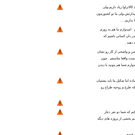
الاتراوا زیاد داریم،ولی
میذارنش،ولی ما تو کشورمون
داریم.....
 امیدوارم ما هم یه روزی
در دان کسانی باشیم که
دهند .
ن و واضحی از کار رو نشان
 هست واقعا متاسفم . چون
ارم شما هم بتونید با دیدن
ه اما شکیل.ما باید پشتیبان
نکه طرح و روحیه طراح رو
م که شما دو نفر دچار
م بخشی از پروژه های دیگه
خوبه