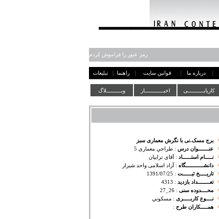
رمز عبور را فراموش کردم
|
درباره ما
|
قوانین سایت
|
راهنما
|
تبلیغات
کاریابـــــــــــی
اخبـــــــــــــار
وبــــــــــلاگ
برج مسک.نی با نگرش معماری سبز
عنـــــــوان درس
:
طراحي معماری 5
نـــــام استــــــاد
:
آقای ترابیان
دانشــــــــــــگاه
:
آزاد اسلامی واحد شیراز
تاریـــــخ ثبــــــت
:
1391/07/25
تعــــــــداد بازدید
:
4313
محــــدوده سنی
:
26_27
نــــوع کاربـــــری
:
مسكوني
همـــــکاران طرح
: