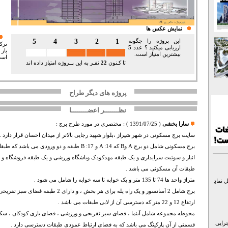
نمایش عکس ها
5
4
3
2
1
این پروژه را چگونه
ترک
ارزیابی میکنید ؟ عدد
5
باز
بیشترین امتیاز است.
است
تا کـنون
22
نفـر به این پــروژه امتیاز داده اند
پروژه های دیگر طراح
نظـــــــر اعضــــــــا
سارا بخشی
(
1391/07/25
) :
مختصری در مورد طرح برج :
سایت برج مسکونی در شهر شیراز ،بلوار شهید رجایی بالاتر از میدان احسان قرار دارد .
برج مسکونی شامل دو برج A وB که A :14 و B :17 طبقه و دو و
انبار و سوئیت سرایداری و یک طبقه مهدکودک وباشگاه ورزشی و یک طبقه فروشگاه و س
طبقات آن مسکونی می باشد .
متراژ واحد ها 74 تا 135 متر و یک خوابه تا سه خوابه را شامل می شود .
نمادِ
برج شامل 2 آسانسور و یک راه پله برای هر بخش ، و 
ارتفاع 12 و 22 متر که دسترسی آن از لابی طبقات می باشد .
محوطه مجموعه شامل آبنما ، فضای سبز تفریحی و ورزشی ، فضای بازی کودکان ، سکو
جرایی
قسمتی از آن پارکینگ می باشد که به فضای ارتباط عمودی طبقات دسترسی دارد .