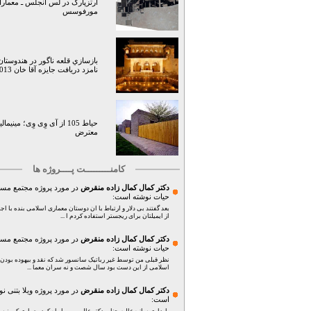
آرتزپارک در لس آنجلس ـ معمارا
مورفوسس
بازسازي قلعه ناگور در هندوستان
نامزد دريافت جايزه آقا خان 2013
حیاط 105 از آی وِی وِی؛ مینیم
معترض
کامنـــــــــت پــــروژه ها
دکتر کمال کمال زاده منقرض
در مورد پروژه
مجتمع مس
حیات
نوشته است:
بعد گفتند بی دلار و ارتباط با ان دوستان معماری اسلامی بنده با اج
از ایمیلتان برای ریجستر استفاده کردم ا ...
دکتر کمال کمال زاده منقرض
در مورد پروژه
مجتمع مس
حیات
نوشته است:
نظر قبلی من توسط غیر رباتیک سانسور شد که نقد و بیهوده بودن
اسلامی از این دست بود سال شصت و نه سران معما ...
دکتر کمال کمال زاده منقرض
در مورد پروژه
ویلا بتنی
نو
است: