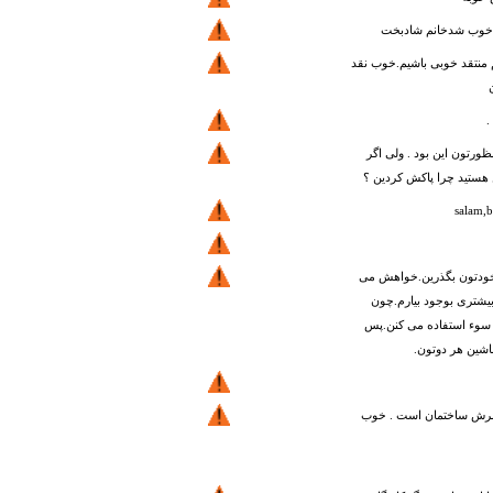
ن.خوب شدخانم شادبخت
 منتقد خوبی باشیم.خوب نقد
.
ظورتون این بود . ولی اگر
هستید چرا پاکش کردین ؟
salam,
خودتون بگذرین.خواهش می
بیشتری بوجود بیارم.چون
ا سوء استفاده می کنن.پس
اشین هر دوتون.
برش ساختمان است . خوب