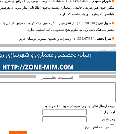
شهرام سعیدی
(
1392/04/22
) :
خانم شادبخت درست میفرماین عمرانیهای عزیزبه ما
میکنن چون هنوزتعریفی جامعی ازمعماری نشنیدن،چون اطلاعاتی ندارن،ولی درهرصو
ماباعمرانیادرهنرمندی واحساسیه که داریم
سهیل نبی
(
1392/05/18
) :
از نظر فرم بنا کار خوبی ارائه کردید. همچنین اثر این پت
بیشتر هماهنگ باشه ولی به نظرم هیچ همخونی با لند اسکیپ نداره.
سارا بخشی
(
1392/07/03
) :
ازنظرات و دقتتون ممنونم دوستان عزیز
حامی اتووود
ثبــــــــت نظـــــــر
جهت ارسال نظر باید وارد سیستم شوید. /
عضو جدید
ایـمـــیـل :
رمز عبـور :
مرا به خاطر بسپار