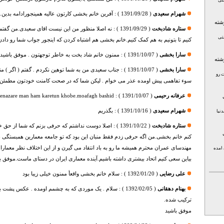
ستی
شهرام سعیدی
(
1391/09/28
) :
آفرین خانم بخشی کارتون عالیه همینجورادامه بدی
شته
ستاره شادبخت
(
1391/09/29
) :
نه اصلا منظور من این نیست اقای سعیدی.من گفتم
ستی
کنیم تا بتونیم به هم کمک کنیم.خانم بخشی هم اشتباه کردن که اینجور جواب شما رو دادن
سارا بخشی
(
1391/10/07
) :
ممنون خانم شاد بخت به خاطر توجهتون . موفق باشید 
شته
سارا بخشی
(
1391/10/07
) :
جناب سعیدی من به شما توهین نکردم . گفتم ( اگر ) من
ت رو
سوء تفاهمی پیش اومده عذر می خوام . لیکن شما که در صحت کامنت خودتون مطمئن 
عرفانه رحیمی
(
1391/10/07
) :
benazare man ham karetun khobe.moafagh bashid
شهرام سعیدی
(
1391/10/16
) :
بگذریم
نیا
ستاره شادبخت
(
1391/10/22
) :
اصلا دوست نداشتم که حرفی بزنم که شما از حق 
کنم خانم بخشی.من اگه حرفی زدم فقط منبان این بود که تو جامعه معمارین همبستگی 
مهندسای عمران محترم همیشه ما رو به باد انتقاد می گیرن و از این اختلاف نظر معمار
امده
بیاین سعی کنیم اتحاد بیشتری داشته باشیم.آینده معماری ایران در دستای ماست.موفق ب
علی رضایی
(
1392/01/20
) :
سلام خانم بخشی واقعأ ممنون خیلی زیبا بود
بهنام دهقانی
(
1392/02/05
) :
سلام . یک موردی که به چشمم اومده . عکس پشت 
ترکیب شده.
موفق باشید