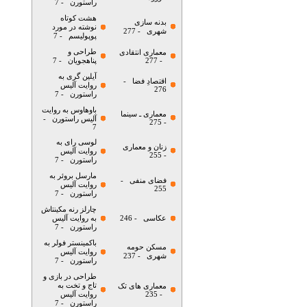
راستورن
- 7
هشت کوتاه
بدنه سازی
نوشته در مورد
شهری
- 277
پوپولیسم
- 7
طراحی و
معماری انتقادی
- 277
پناهجویان
- 7
آیلین گری به
اقتصادِ فضا
-
روایت آلیس
276
راستورن
- 7
باوهاوس به روایت
معماری ـ سینما
آلیس راستورن
-
- 275
7
لوسی رای به
زنان و معماری
روایت آلیس
- 255
راستورن
- 7
مارسل بروئر به
فضای منفی
-
روایت آلیس
255
راستورن
- 7
چارلز رنه مکینتاش
عکاسی
- 246
به روایت آلیس
راستورن
- 7
باکمینستر فولر به
مسکن حومه
روایت آلیس
شهری
- 237
راستورن
- 7
طراحی در بازی و
تاج و تخت به
معماری های تک
- 235
روایت آلیس
راستورن
- 7