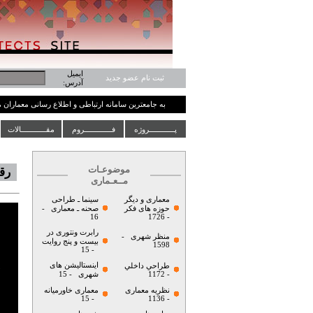
ایمیل
ثبت نام عضو جدید
آدرس:
به جامعترین سامانه ارتباطی و اطلاع رسانی معماران
پــــــــــــروژه
فـــــــــــــروم
مقــــــــــــالات
موضوعـات
رقا
مــعـماری
معماری و دیگر
سینما ـ طراحی
حوزه های فکر
صحنه ـ معماری
-
16
- 1726
رابرت ونتوری در
منظر شهری
-
بیست و پنج روایت
1598
- 15
اینستالیشن های
طراحي داخلي
- 1172
شهری
- 15
نظریه معماری
معماری خاورمیانه
- 15
- 1136