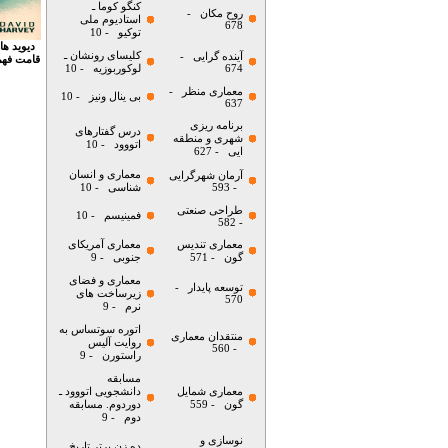
کنگو کوما ـ
روح مکان
-
استادیوم ملی
678
توکیو
- 10
دیوید ها
کلیسای رونشان ـ
آینده گرایی
-
قامت فهمی
674
لوکوربوزیه
- 10
معماری منظر
-
بی ینال ونیز
- 10
637
برنامه ریزی
درس گفتارهای
شهری و منطقه
اتووود
- 10
ایی
- 627
معماری و انسان
آرمان شهرگرایی
- 593
شناسی
- 10
طراحی صنعتی
فمینیسم
- 10
- 582
معماری تندیس
معماری آمریکای
گون
- 571
جنوبی
- 9
معماری و فضای
توسعه پایدار
-
زیرساخت های
570
نرم
- 9
اتوره سوتساس به
منتقدان معماری
روایت آلیس
- 560
راستورن
- 9
مسابقه
معماری شمایل
دانشجویی اتووود ـ
گون
- 559
دوردوم. مسابقه
دوم
- 9
نوسازی و
ده زن برتر تاریخ