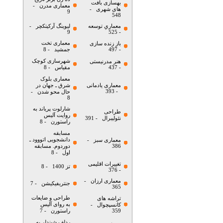
بهسازی بافت
معماری مدرن
-
های شهری
-
9
548
معماریِ توسعه
لیوینگ آرکیتکچر
-
9
- 525
معماری تخت
باز زنده سازی
- 497
جمشید
- 8
شهرسازی کوچک
هنر مدرنیستی
- 437
مقیاس
- 8
معماری بلوک
معماری یادمانی
شرق ـ جهان در
- 393
حال محو شدن
-
8
شارلوت پریاند به
طراحی
روایت آلیس
نئولیبرال
- 391
راستورن
- 8
مسابقه
دانشجویی اتووود ـ
معماری سبز
-
386
دوردوم. مسابقه
اول
- 8
تغییرات اقلیمی
تز 1400
- 8
- 376
معماری ارزان
-
جنتریفیکیشن
- 7
365
طراحی و ضایعات
تراشه های
به روای آلیس
کانسپچوال
-
359
راستورن
- 7
ردلف شیندلر به