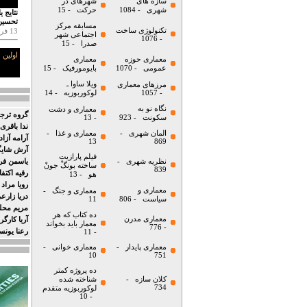
سازه های
شهرهای در
شهری
- 1084
حرکت
- 15
تحسین
مسابقه مرکز
تکنولوژی ساخت
13 فروردین
اجتماعی شهر
- 1076
صدرا
- 15
اولین
معماری حوزه
معماری
عمومی
- 1070
بایومورفیک
- 15
ویلا ساوا ـ
مرزهای معماری
- 1057
لوکوربوزیه
- 14
نگاه نو به
معماری و دشت
گروه ترجم
سكونت
- 923
- 13
ندا باقری 
المان شهری
-
معماری و غذا
-
آرامه آزا
13
869
آرش شایگ
فیلم پارازیت
نظریه شهری
-
یاسمن فرو
ساخته بونگْ جونْ
839
رقیه اکتفا
هو
- 13
رویا مراد
معماری و
معماری و جنگ
-
دریا زارع
سیاست
- 806
11
مریم محل
ده کتاب که هر
معماری مدرن
آریا کارگر
معمار باید بخواند
- 776
رعنا یون
- 11
معماری پایدار
-
معماری خوانی
-
10
751
ده پروژه کمتر
کلان سازه
-
شناخته شده
734
لوکوربوزیه متقدم
- 10