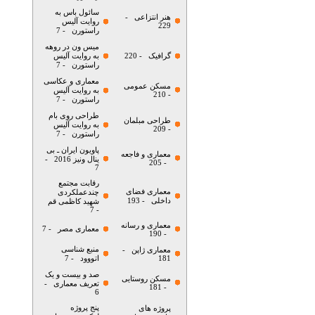
سائول باس به
هنر انتزاعی
-
روایت آلیس
229
راستورن
- 7
میس ون در روهه
گرافیک
- 220
به روایت آلیس
راستورن
- 7
معماری و عکاسی
مسکن عمومی
به روایت آلیس
- 210
راستورن
- 7
طراحی روی بام
طراحی مبلمان
به روایت آلیس
- 209
راستورن
- 7
پاویون ایران ـ بی
معماری و فاجعه
ینال ونیز 2016
-
- 205
7
رقابت مجتمع
معماری فضای
چندعملکردی
داخلی
- 193
شهید کاظمی قم
- 7
معماری و رسانه
معماری مصر
- 7
- 190
منبع شناسی
معماری ژاپن
-
181
اتووود
- 7
صد و بیست و یک
مسکن روستایی
تعریف معماری
-
- 181
6
پنج پروژه
پروژه های