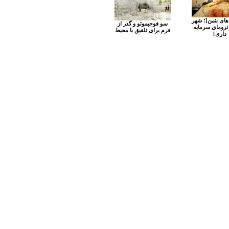
ای بتمن[؛ شهر
سو فوجیموتو و گذر از
 ترومای سرمایه
فرم برای تلفیق با محیط
داری]