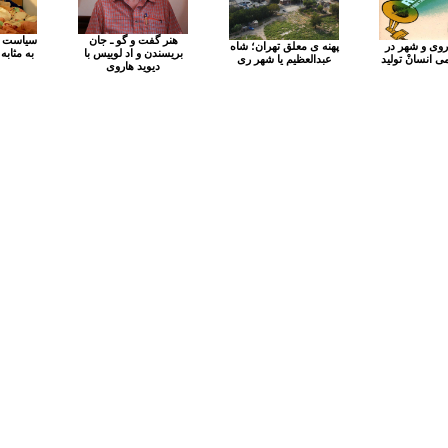
هنر گفت و گو ـ جان
سیاست ه
روی و شهر در
پهنه ی معلق تهران؛ شاه
بریسندن و اد لوییس با
به مثابه
 انسانْ تولید
عبدالعظیم یا شهر ری
دیوید هاروی