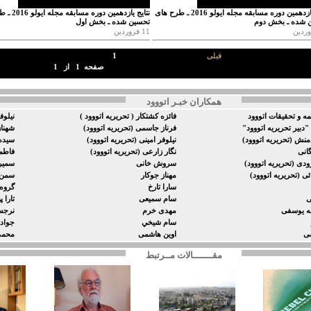
نتایج یازدهمین دوره مسابقه مجله ایولو 2016 ـ طرح های
نتایج یازدهمین دو
 شده ـ بخش دوم
تحسین شده ـ بخش اول
11 فروردین
قبلی
1
صفحه
1
از
1
همکاران خبـر اتووود
ه و تحقيقات اتووود
فائزه كشتكار ( تحريريه اتووود )
نيلوف
"دبیر تحریریه اتووود"
فرناز جاسمی (تحریریه اتووود)
شهناز
دمنش (تحریریه اتووود)
نیلوفر امینی (تحریریه اتووود)
سیده 
انی
نگار زارعى (تحریریه اتووود)
فاطمه
دی (تحریریه اتووود)
سروش خانی
سمير
ئی (تحریریه اتووود)
مهناز جوکار
سمن 
سارا تارخ
گروه 
ی
سام سمیعی
تارا 
ه یوسفی
مهدی خرم
نرجس
سام شيخي
جواد
سی
اوین هاشمی
محمد
مقـــــــالات مــرتبط