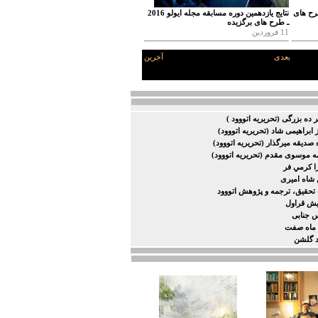
ره مسابقه مجله ایولو 2016 ـ طرح های
نتایج یازدهمین دوره مسابقه مجله ایولو 2016
ـ طرح های برگزیده
11 فروردین
بعدی
آخرین
ر ده بزرگی (تحریریه اتووود )
 ابراهیمی شاد (تحریریه اتووود)
صدیقه میرگذار (تحریریه اتووود)
 موسوی مقدم (تحریریه اتووود)
ا كرمي فر
شاه امیری
تحقیق، ترجمه و پژوهش اتووود
پیش قراول
 جنابی
 ماه صفت
 گلشن