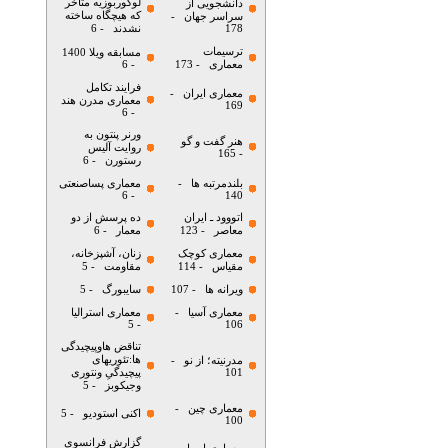
لوکوربوزیه متاخر
دانشجویی از
که هیچگاه ساخته
سراسر جهان
-
178
نشدند
- 6
ترسیمات
مسابقه ویلا 1400
معماری
- 173
- 6
فرایند تکامل
معماری ایران
-
معماری مدرن هند
169
- 6
ورنر پنتون به
هنر گفت و گو
روایت آلیس
- 165
رستورن
- 6
بلندمرتبه ها
-
معماری پساصنعتی
- 6
140
اتووود ـ ایران
ده پرسش از دو
معاصر
- 123
معمار
- 6
معماری کوچک
زنان، آشپزخانه،
مقیاس
- 114
مقاومت
- 5
ویرانه ها
- 107
سایبورگ
- 5
معماری آسیا
-
معماری استرالیا
- 5
106
تناقض هاوپیچیدگی
ها:تئوریهای
مدرنیته؛ از نو
-
101
پیچیدگیِ ونتوری
وجیکوبز
- 5
معماری چین
-
اکنی استودیو
- 5
100
گزارش فرانسویِ