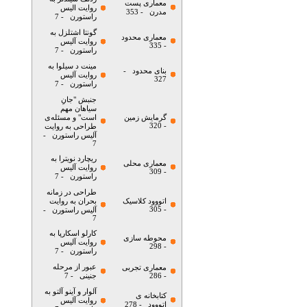
معماری پست
روایت الیس
مدرن
- 353
راستورن
- 7
گونتا اشتلزل به
معماری محدود
روایت آلیس
- 335
راستورن
- 7
مینت د سیلوا به
بنای محدود
-
روایت آلیس
327
راستورن
- 7
جنبش "جانِ
سیاهان مهم
گرمایش زمین
است" و مسئله‌ی
- 320
طراحی به روایت
آلیس راستورن
-
7
ریچارد نویترا به
معماری محلی
روایت آلیس
- 309
راستورن
- 7
طراحی در زمانه
اتووود کلاسیک
بحران به روایت
- 305
آلیس راستورن
-
7
کارلو اسکارپا به
محوطه سازی
روایت آلیس
- 298
راستورن
- 7
عبور از مرحله
معماری تجربی
- 286
جنینی
- 7
آلوار و آینو آلتو به
کتابخانه ی
روایت آلیس
اتووود
- 278