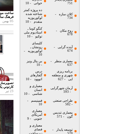
751
خوانی
- 10
ده پروژه کمتر
ساخت موتور
شناخته شده
کلان سازه
-
فرهنگ سایب
734
لوکوربوزیه
05 بهمن
متقدم
- 10
کنگو کوما ـ
روح مکان
-
استادیوم ملی
678
توکیو
- 10
کلیسای
آینده گرایی
-
رونشان ـ
674
لوکوربوزیه
-
10
معماری منظر
-
بی ینال ونیز
- 10
637
برنامه ریزی
درس
شهری و منطقه
گفتارهای
ایی
- 627
اتووود
- 10
تصویرسازی 
معماری و
کارتونیِ ی
آرمان شهرگرایی
انسان
23 تیر
- 593
شناسی
- 10
طراحی صنعتی
فمینیسم
-
10
- 582
معماری
معماری تندیس
آمریکای
گون
- 571
جنوبی
- 9
معماری و
فضای
توسعه پایدار
-
570
زیرساخت