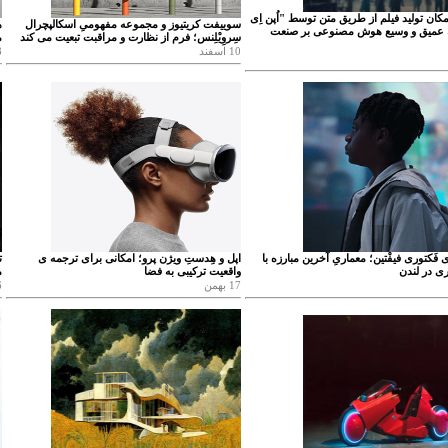
مکان تولید فیلم از طریق متن توسط "اُپن اِی
سوییفت کریتیوز و مجموعه مفهومیِ اسکالپچرال
ه
 عمیق و وسیع هوش مصنوعی بر صنعت
سِروِیْلِنس؛ فرم از نظارت و مراقبت تبعیت می کند
م
10 اسفند
08
 فَکتوری فیفْتین؛ معماریِ آخرین مبارزه با
اپل و هِدستِ ویژن پرو؛ امکانی برای ترجمه ی
ت
ی در لندن
واقعیت ترکیبی به فضا
م
17 بهمن
06