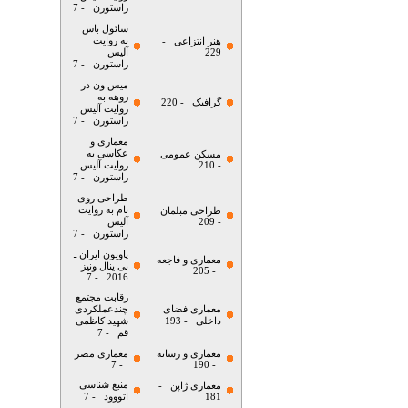
راستورن
- 7
سائول باس
به روایت
هنر انتزاعی
-
229
آلیس
راستورن
- 7
میس ون در
روهه به
گرافیک
- 220
روایت آلیس
راستورن
- 7
معماری و
عکاسی به
مسکن عمومی
- 210
روایت آلیس
راستورن
- 7
طراحی روی
بام به روایت
طراحی مبلمان
- 209
آلیس
راستورن
- 7
پاویون ایران ـ
معماری و فاجعه
بی ینال ونیز
- 205
- 7
2016
رقابت مجتمع
معماری فضای
چندعملکردی
داخلی
- 193
شهید کاظمی
قم
- 7
معماری و رسانه
معماری مصر
- 7
- 190
منبع شناسی
معماری ژاپن
-
181
اتووود
- 7