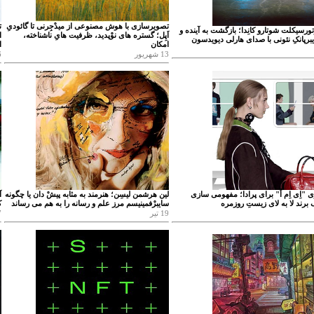
تصویرسازی با هوش مصنوعی از میدْجِرنی تا گائودیِ
ت
سیکلت شوتارو کانِدا؛ بازگشت به آینده و
اَپِل؛ گستره های نوْپدید، ظرفیت هایِ ناشناخته،
ا
رپانکِ نئونی با صدای هارلی دیویدسون
امکان
ا
13 شهریور
26
"اِی اِم اُ" برای پرادا؛ مفهومی سازی
لین هرشمن لیسِن؛ هنرمند به مثابه پیشْ دان یا چگونه
آ
ک برند لا به لای زیستِ روزمره
سایبرْفمینیسم مرز علم و رسانه را به هم می رساند
ک
19 تیر
7