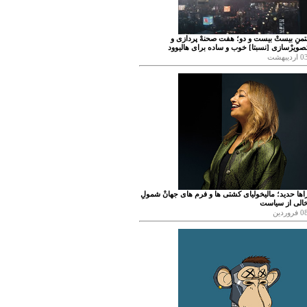
تمنِ بیستْ بیست و دو؛ هفت صحنهْ پردازی و
صویرْسازی [نسبتا] خوب و ساده برای هالیوود
 اردیبهشت
اها حدید؛ مالیخولیای کشتی ها و فرم های جهانْ شمولِ
الی از سیاست
 فروردین