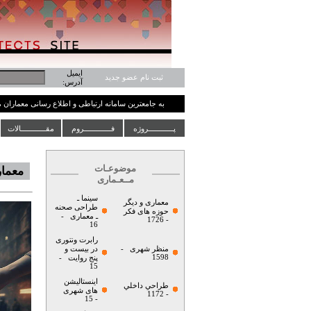
ایمیل
ثبت نام عضو جدید
آدرس:
به جامعترین سامانه ارتباطی و اطلاع رسانی معماران
پــــــــــــروژه
فـــــــــــــروم
مقــــــــــــالات
موضوعـات
معمار
مــعـماری
سینما ـ
معماری و دیگر
طراحی صحنه
حوزه های فکر
ـ معماری
-
- 1726
16
رابرت ونتوری
منظر شهری
-
در بیست و
1598
پنج روایت
-
15
اینستالیشن
طراحي داخلي
های شهری
- 1172
- 15