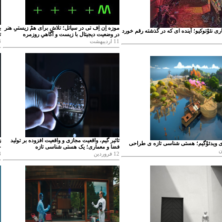
موزه اِن اِف تی در سیاتل؛ تلاش برای همْ زیستیِ هنر
ب
اری نئوْتوکیو؛ آینده ای که در گذشته رقم خورد
در وضعیت دیجیتال با زیست و آگاهیِ روزمره
ت
11 اردیبهشت
03
تاثیر گیم، واقعیت مجازی و واقعیت افزوده بر تولید
ز
ی ویدئوْگیم؛ هستی شناسی تازه ی طراحی
فضا و معماری؛ یک هستی شناسی تازه
خ
12 فروردین
08