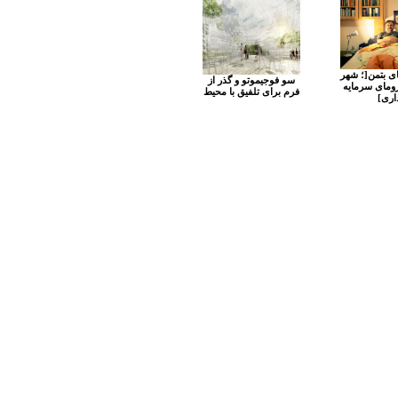
 بتمن[؛ شهر
سو فوجیموتو و گذر از
ترومای سرمایه
فرم برای تلفیق با محیط
اری]