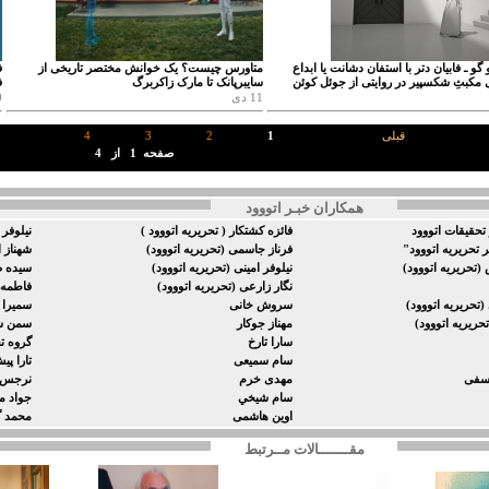
گو ـ فابیان دتر با استفان دشانت یا ابداع
متاورس چیست؟ یک خوانش مختصر تاریخی از
ی مکبثِ شکسپیر در روایتی از جوئل کوئن
سایبرپانک تا مارک زاکربرگ
ف
11 دی
0
قبلی
1
2
3
4
صفحه
1
از
4
همکاران خبـر اتووود
تحقيقات اتووود
فائزه كشتكار ( تحريريه اتووود )
نيلوفر 
ر تحریریه اتووود"
فرناز جاسمی (تحریریه اتووود)
شهناز ا
(تحریریه اتووود)
نیلوفر امینی (تحریریه اتووود)
سیده صد
نگار زارعى (تحریریه اتووود)
فاطمه 
تحریریه اتووود)
سروش خانی
سميرا 
تحریریه اتووود)
مهناز جوکار
سمن شا
سارا تارخ
گروه ت
سام سمیعی
تارا پی
وسفی
مهدی خرم
نرجس 
سام شيخي
جواد م
اوین هاشمی
محمد 
مقـــــــالات مــرتبط