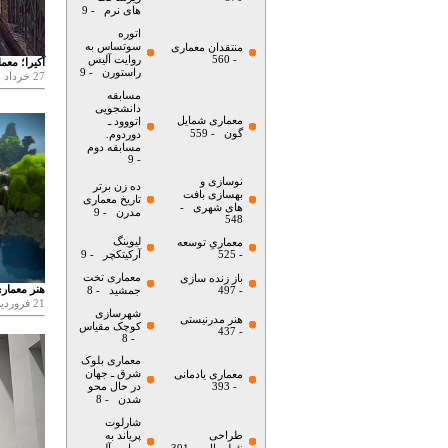
های نرم
- 9
اتوره
سوتساس به
منتقدان معماری
- 560
روایت آلیس
آکیرا؛ معم
راستورن
- 9
27 خرداد
مسابقه
دانشجویی
معماری شمایل
اتووود ـ
گون
- 559
دوردوم.
مسابقه دوم
- 9
نوسازی و
ده زن برتر
بهسازی بافت
تاریخ معماری
های شهری
-
مدرن
- 9
548
لیوینگ
معماریِ توسعه
- 525
آرکیتکچر
- 9
معماری تخت
باز زنده سازی
هنر معمار
- 497
جمشید
- 8
21 فروردین
شهرسازی
هنر مدرنیستی
کوچک مقیاس
- 437
- 8
معماری بلوک
شرق ـ جهان
معماری یادمانی
- 393
در حال محو
شدن
- 8
شارلوت
طراحی
پریاند به