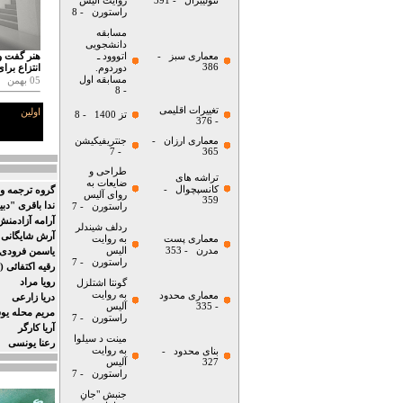
نئولیبرال
- 391
روایت آلیس
راستورن
- 8
مسابقه
دانشجویی
معماری سبز
-
اتووود ـ
هنر گفت و 
386
دوردوم.
انتزاع برا
مسابقه اول
05 بهمن
- 8
تغییرات اقلیمی
اولین
تز 1400
- 8
- 376
معماری ارزان
-
جنتریفیکیشن
- 7
365
طراحی و
تراشه های
ضایعات به
کانسپچوال
-
گروه ترجمه و 
روای آلیس
359
ندا باقری "دبی
راستورن
- 7
آرامه آزادمنش 
ردلف شیندلر
آرش شایگانی
معماری پست
به روایت
مدرن
- 353
الیس
یاسمن فرودی (
راستورن
- 7
رقیه اکتفائی (
رویا مراد
گونتا اشتلزل
به روایت
معماری محدود
دریا زارعی
- 335
آلیس
مریم محله ی
راستورن
- 7
آریا کارگر
مینت د سیلوا
رعنا یونسی
به روایت
بنای محدود
-
327
آلیس
راستورن
- 7
جنبش "جانِ