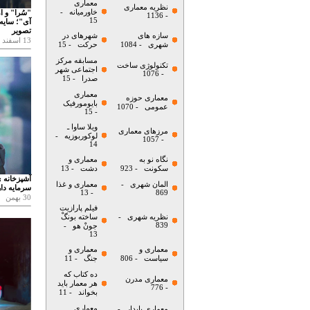
معماری
نظریه معماری
خاورمیانه
-
"سُرا" و ا
- 1136
15
آی"؛ سایه
تصویر
سازه های
شهرهای در
13 اسفند
شهری
- 1084
حرکت
- 15
مسابقه مرکز
تکنولوژی ساخت
اجتماعی شهر
- 1076
صدرا
- 15
معماری
معماری حوزه
بایومورفیک
عمومی
- 1070
- 15
ویلا ساوا ـ
مرزهای معماری
لوکوربوزیه
-
- 1057
14
نگاه نو به
معماری و
سكونت
- 923
دشت
- 13
آشپزخانه ی
المان شهری
-
معماری و غذا
سرمایه دار
- 13
869
30 بهمن
فیلم پارازیت
نظریه شهری
-
ساخته بونگْ
839
جونْ هو
-
13
معماری و
معماری و
سیاست
- 806
جنگ
- 11
ده کتاب که
معماری مدرن
هر معمار باید
- 776
بخواند
- 11
معماری
معماری پایدار
-