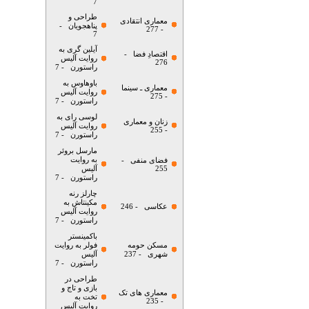
7
طراحی و
معماری انتقادی
پناهجویان
-
- 277
7
آیلین گری به
اقتصادِ فضا
-
روایت آلیس
276
راستورن
- 7
باوهاوس به
معماری ـ سینما
روایت آلیس
- 275
راستورن
- 7
لوسی رای به
زنان و معماری
روایت آلیس
- 255
راستورن
- 7
مارسل بروئر
به روایت
فضای منفی
-
255
آلیس
راستورن
- 7
چارلز رنه
مکینتاش به
عکاسی
- 246
روایت آلیس
راستورن
- 7
باکمینستر
مسکن حومه
فولر به روایت
شهری
- 237
آلیس
راستورن
- 7
طراحی در
بازی و تاج و
معماری های تک
تخت به
- 235
روایت آلیس