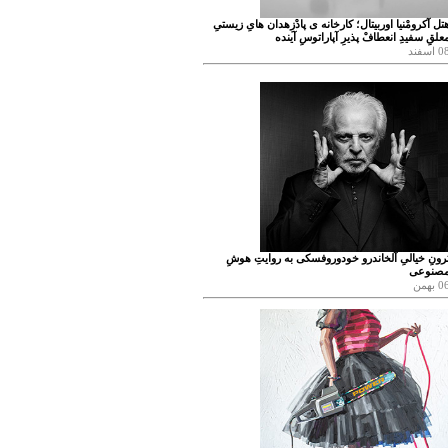
تل آکرومْنیا اوربیتال؛ کارخانه ی پادْزِهدان هایِ زیستیِ
علقِ سفیدِ انعطافْ پذیرِ آپاراتوسِ آینده
 اسفند
رونِ خیالیِ آلخاندرو خودوروفسکی به روایتِ هوشِ
صنوعی
 بهمن