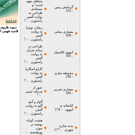
سیاهان مهم
است" و
گرمایش زمین
مسئله‌ی
- 320
طراحی به
روایت آلیس
راستورن
- 7
دیوید هاروی 
ریچارد نویترا
قامت فهمی انس
به روایت
معماری محلی
- 309
آلیس
راستورن
- 7
طراحی در
زمانه بحران
اتووود کلاسیک
به روایت
- 305
آلیس
راستورن
- 7
کارلو اسکارپا
به روایت
محوطه سازی
- 298
آلیس
راستورن
- 7
عبور از
معماری تجربی
مرحله جنینی
- 286
- 7
آلوار و آینو
کتابخانه ی
آلتو به روایت
اتووود
- 278
آلیس
راستورن
- 7
هشت کوتاه
نوشته در
بدنه سازی
مورد
شهری
- 277
پوپولیسم
-