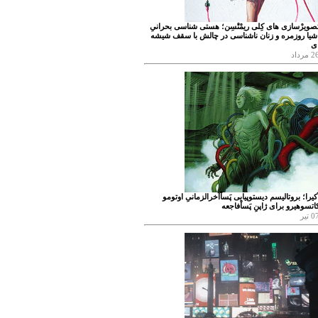
صویرْسازی های کِلی ریمْتْسِن؛ هستی شناسی بحرانیِ
شیا روزمره و زنان ناشناسی در چالش با سقف شیشه
ی
 مرداد
کیرا؛ بروتالیسم دیستوپیایی پَساْآخرالزمانیِ اوتومو
اتسوهیرو برای ژاپنِ پَساْفاجعه
0 تیر