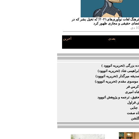
فرهنگ لغات نوآوری‌های۲۰۲۱؛ نُه تخیل بشر که در
ضای حقیقی و مجازی ظهور کرد
1 دی
بعدی
آخرین
ده بزرگی (تحریریه اتووود )
براهیمی شاد (تحریریه اتووود)
یقه میرگذار (تحریریه اتووود)
موسوی مقدم (تحریریه اتووود)
كرمي فر
ه امیری
حقیق، ترجمه و پژوهش اتووود
ش قراول
جنابی
اه صفت
گلشن