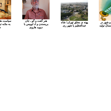
هنر گفت و گو ـ جان
سیاست های
و شهر در
پهنه ی معلق تهران؛ شاه
بریسندن و اد لوییس با
به مثابه 
انْ تولید
عبدالعظیم یا شهر ری
دیوید هاروی
د